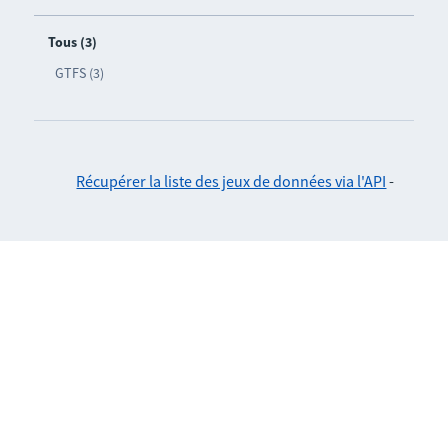
Tous (3)
GTFS (3)
Récupérer la liste des jeux de données via l'API
-