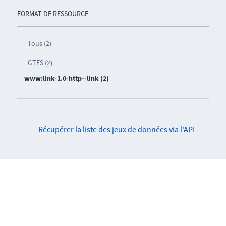
FORMAT DE RESSOURCE
Tous (2)
GTFS (2)
www:link-1.0-http--link (2)
Récupérer la liste des jeux de données via l'API
-