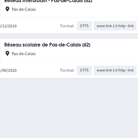
Réseau interurbain - Pas-de-Calais (62)
Pas-de-Calais
10/12/2019
Format
GTFS
www:link-1.0-http--link
Réseau scolaire de Pas-de-Calais (62)
Pas-de-Calais
04/09/2020
Format
GTFS
www:link-1.0-http--link