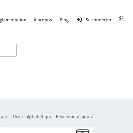
glementation
À propos
Blog
Se connecter
 par
Ordre alphabétique
Récemment ajouté