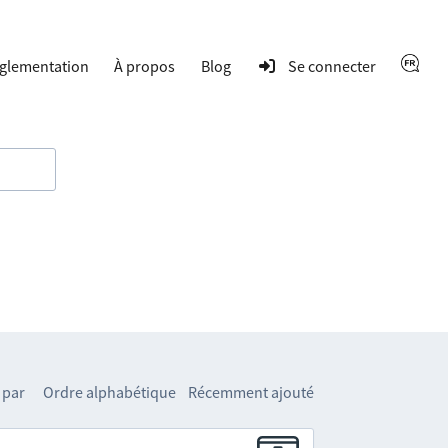
glementation
À propos
Blog
Se connecter
 par
Ordre alphabétique
Récemment ajouté