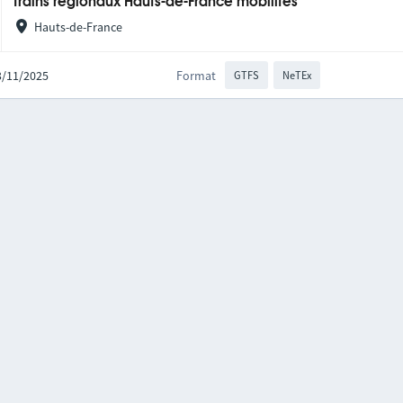
Trains régionaux Hauts-de-France mobilités
Hauts-de-France
03/11/2025
Format
GTFS
NeTEx