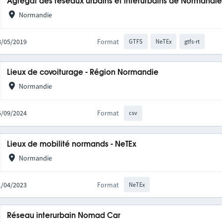
Agrégat des réseaux urbains et interurbains de Normandi
Normandie
28/05/2019
Format
GTFS
NeTEx
gtfs-rt
Lieux de covoiturage - Région Normandie
Normandie
05/09/2024
Format
csv
Lieux de mobilité normands - NeTEx
Normandie
11/04/2023
Format
NeTEx
Réseau interurbain Nomad Car