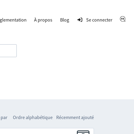
glementation
À propos
Blog
Se connecter
 par
Ordre alphabétique
Récemment ajouté