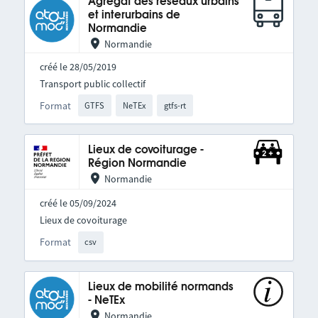
Agrégat des réseaux urbains
et interurbains de
Normandie
Normandie
créé le 28/05/2019
Transport public collectif
Format
GTFS
NeTEx
gtfs-rt
Lieux de covoiturage -
Région Normandie
Normandie
créé le 05/09/2024
Lieux de covoiturage
Format
csv
Lieux de mobilité normands
- NeTEx
Normandie