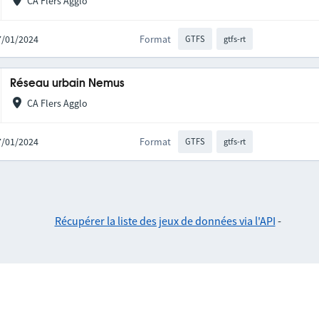
CA Flers Agglo
17/01/2024
Format
GTFS
gtfs-rt
Réseau urbain Nemus
CA Flers Agglo
17/01/2024
Format
GTFS
gtfs-rt
Récupérer la liste des jeux de données via l'API
-