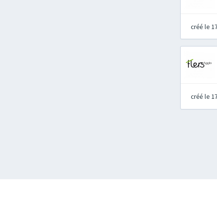
créé le 
créé le 