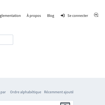
glementation
À propos
Blog
Se connecter
 par
Ordre alphabétique
Récemment ajouté