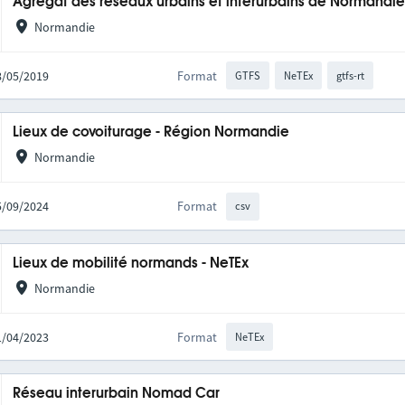
Agrégat des réseaux urbains et interurbains de Normandi
Normandie
28/05/2019
Format
GTFS
NeTEx
gtfs-rt
Lieux de covoiturage - Région Normandie
Normandie
05/09/2024
Format
csv
Lieux de mobilité normands - NeTEx
Normandie
11/04/2023
Format
NeTEx
Réseau interurbain Nomad Car