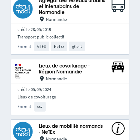
Agrégat des réseaux urbains
et interurbains de
Normandie
Normandie
créé le 28/05/2019
Transport public collectif
Format
GTFS
NeTEx
gtfs-rt
Lieux de covoiturage -
Région Normandie
Normandie
créé le 05/09/2024
Lieux de covoiturage
Format
csv
Lieux de mobilité normands
- NeTEx
Normandie