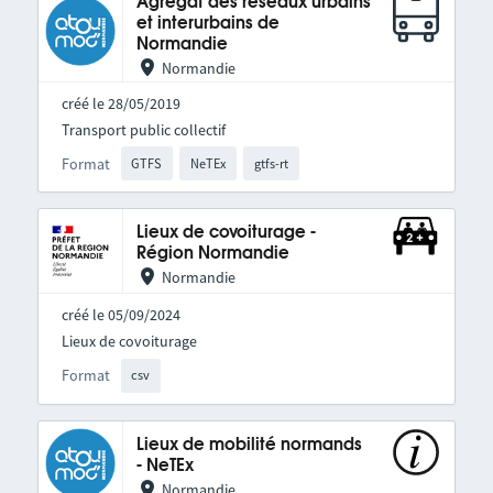
Agrégat des réseaux urbains
et interurbains de
Normandie
Normandie
créé le 28/05/2019
Transport public collectif
Format
GTFS
NeTEx
gtfs-rt
Lieux de covoiturage -
Région Normandie
Normandie
créé le 05/09/2024
Lieux de covoiturage
Format
csv
Lieux de mobilité normands
- NeTEx
Normandie