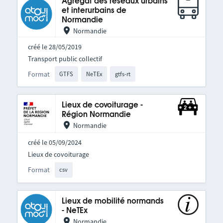
Agrégat des réseaux urbains
et interurbains de
Normandie
Normandie
créé le 28/05/2019
Transport public collectif
Format
GTFS
NeTEx
gtfs-rt
Lieux de covoiturage -
Région Normandie
Normandie
créé le 05/09/2024
Lieux de covoiturage
Format
csv
Lieux de mobilité normands
- NeTEx
Normandie