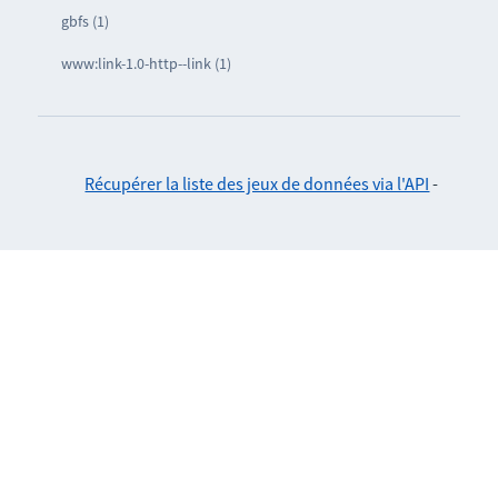
gbfs (1)
www:link-1.0-http--link (1)
Récupérer la liste des jeux de données via l'API
-