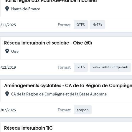
Trains régionaux Hauts-de-France mobilités
Hauts-de-France
03/11/2025
Format
GTFS
NeTEx
Réseau interurbain et scolaire - Oise (60)
Oise
09/12/2019
Format
GTFS
www:link-1.0-http--link
Aménagements cyclables - CA de la Région de Compièg
CA de la Région de Compiègne et de la Basse Automne
29/07/2025
Format
geojson
Réseau interurbain TIC