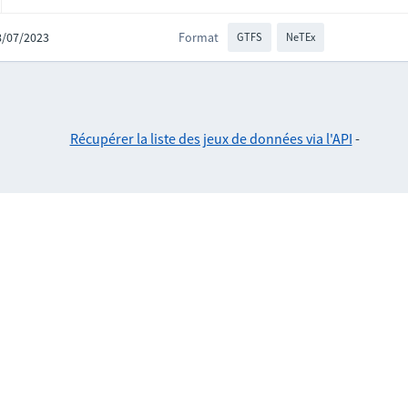
28/07/2023
Format
GTFS
NeTEx
Récupérer la liste des jeux de données via l'API
-