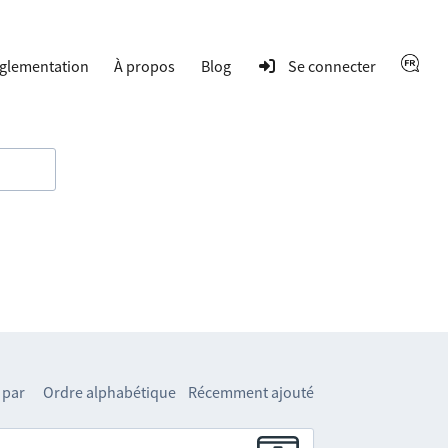
glementation
À propos
Blog
Se connecter
 par
Ordre alphabétique
Récemment ajouté