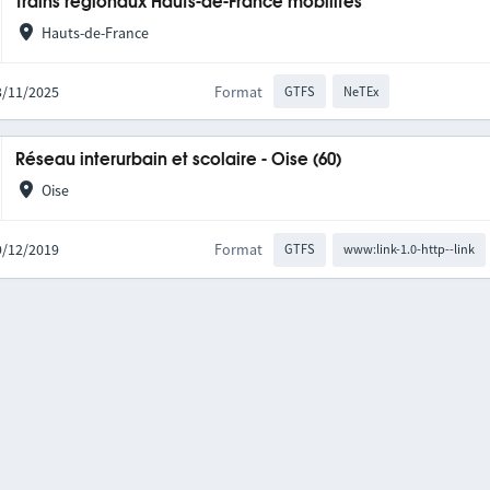
Trains régionaux Hauts-de-France mobilités
Hauts-de-France
03/11/2025
Format
GTFS
NeTEx
Réseau interurbain et scolaire - Oise (60)
Oise
09/12/2019
Format
GTFS
www:link-1.0-http--link