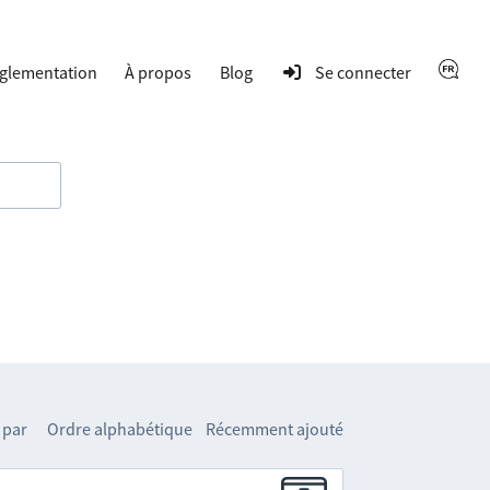
glementation
À propos
Blog
Se connecter
 par
Ordre alphabétique
Récemment ajouté