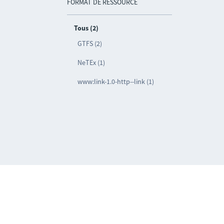
FORMAT DE RESSOURCE
Tous (2)
GTFS (2)
NeTEx (1)
www:link-1.0-http--link (1)