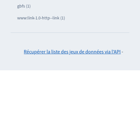
gbfs (1)
www:link-1.0-http--link (1)
Récupérer la liste des jeux de données via l'API
-