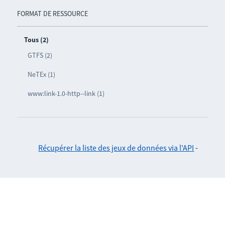
FORMAT DE RESSOURCE
Tous (2)
GTFS (2)
NeTEx (1)
www:link-1.0-http--link (1)
Récupérer la liste des jeux de données via l'API
-