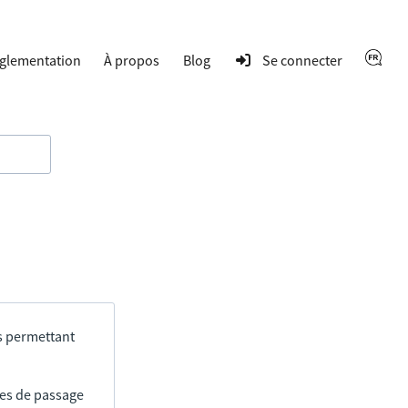
glementation
À propos
Blog
Se connecter
s permettant
res de passage