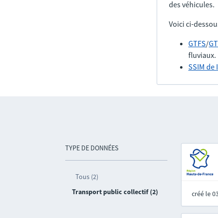
des véhicules.
Voici ci-dessou
GTFS
/
GT
fluviaux.
SSIM de 
TYPE DE DONNÉES
Tous (2)
Transport public collectif (2)
créé le 