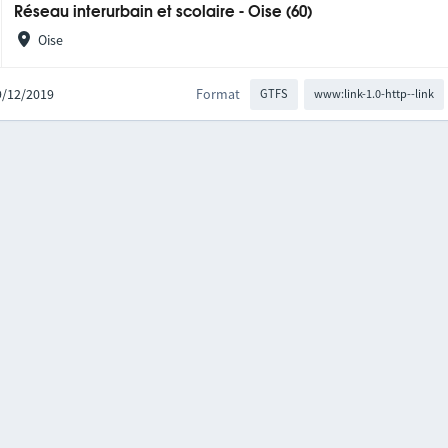
Réseau interurbain et scolaire - Oise (60)
Oise
09/12/2019
Format
GTFS
www:link-1.0-http--link