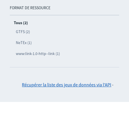
FORMAT DE RESSOURCE
Tous (2)
GTFS (2)
NeTEx (1)
www:link-1.0-http--link (1)
Récupérer la liste des jeux de données via l'API
-