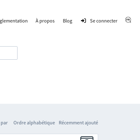
glementation
À propos
Blog
Se connecter
 par
Ordre alphabétique
Récemment ajouté