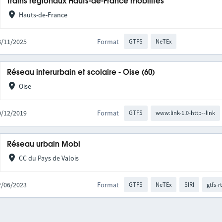
Trains régionaux Hauts-de-France mobilités
Hauts-de-France
03/11/2025
Format
GTFS
NeTEx
Réseau interurbain et scolaire - Oise (60)
Oise
09/12/2019
Format
GTFS
www:link-1.0-http--link
Réseau urbain Mobi
CC du Pays de Valois
22/06/2023
Format
GTFS
NeTEx
SIRI
gtfs-r