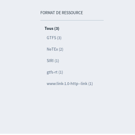
FORMAT DE RESSOURCE
Tous (3)
GTFS (3)
NeTEx (2)
SIRI (1)
gtfs-rt (1)
www:link-1.0-http--link (1)