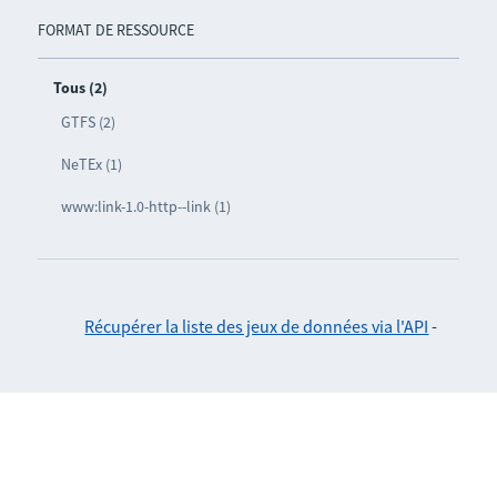
FORMAT DE RESSOURCE
Tous (2)
GTFS (2)
NeTEx (1)
www:link-1.0-http--link (1)
Récupérer la liste des jeux de données via l'API
-