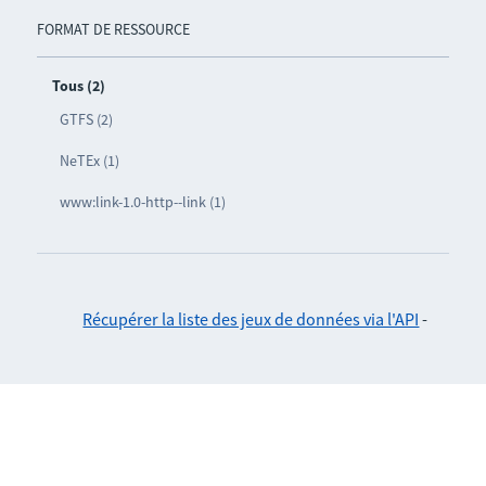
FORMAT DE RESSOURCE
Tous (2)
GTFS (2)
NeTEx (1)
www:link-1.0-http--link (1)
Récupérer la liste des jeux de données via l'API
-