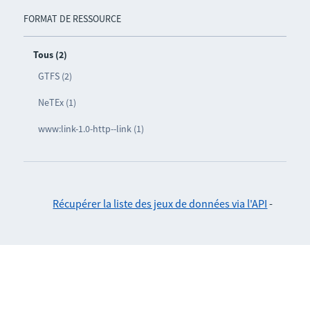
FORMAT DE RESSOURCE
Tous (2)
GTFS (2)
NeTEx (1)
www:link-1.0-http--link (1)
Récupérer la liste des jeux de données via l'API
-