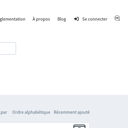
glementation
À propos
Blog
Se connecter
 par
Ordre alphabétique
Récemment ajouté