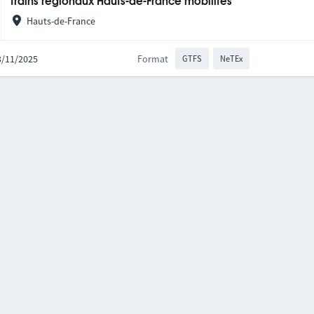
Trains régionaux Hauts-de-France mobilités
Hauts-de-France
03/11/2025
Format
GTFS
NeTEx