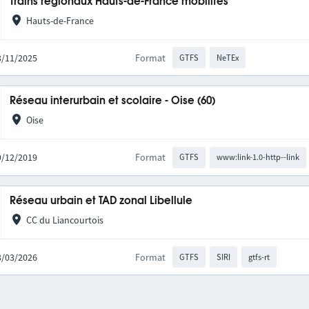
Trains régionaux Hauts-de-France mobilités
Hauts-de-France
03/11/2025
Format
GTFS
NeTEx
Réseau interurbain et scolaire - Oise (60)
Oise
09/12/2019
Format
GTFS
www:link-1.0-http--link
Réseau urbain et TAD zonal Libellule
CC du Liancourtois
03/03/2026
Format
GTFS
SIRI
gtfs-rt