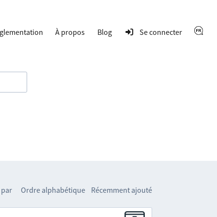
glementation
À propos
Blog
Se connecter
 par
Ordre alphabétique
Récemment ajouté