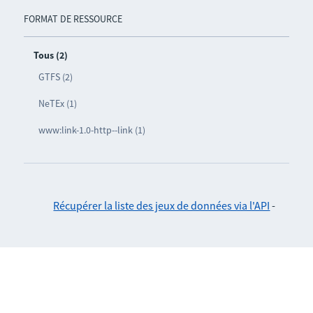
FORMAT DE RESSOURCE
Tous (2)
GTFS (2)
NeTEx (1)
www:link-1.0-http--link (1)
Récupérer la liste des jeux de données via l'API
-