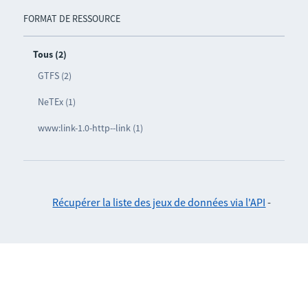
FORMAT DE RESSOURCE
Tous (2)
GTFS (2)
NeTEx (1)
www:link-1.0-http--link (1)
Récupérer la liste des jeux de données via l'API
-