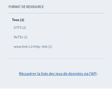
FORMAT DE RESSOURCE
Tous (2)
GTFS (2)
NeTEx (1)
www:link-1.0-http--link (1)
Récupérer la liste des jeux de données via l'API
-