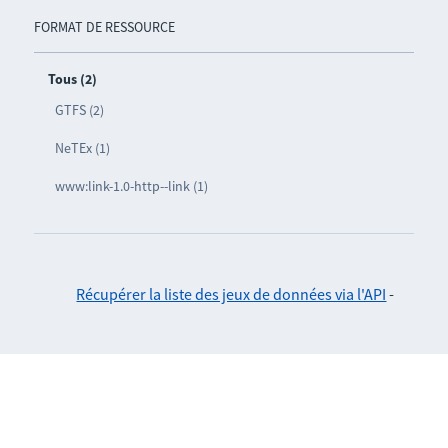
FORMAT DE RESSOURCE
Tous (2)
GTFS (2)
NeTEx (1)
www:link-1.0-http--link (1)
Récupérer la liste des jeux de données via l'API
-