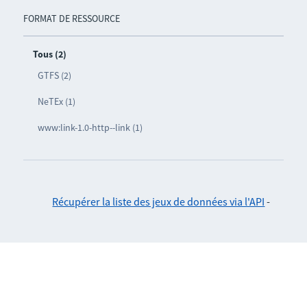
FORMAT DE RESSOURCE
Tous (2)
GTFS (2)
NeTEx (1)
www:link-1.0-http--link (1)
Récupérer la liste des jeux de données via l'API
-