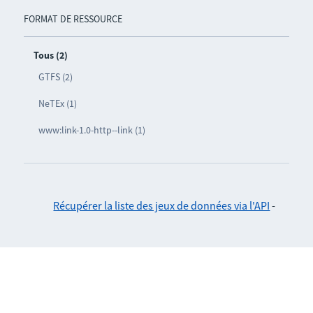
FORMAT DE RESSOURCE
Tous (2)
GTFS (2)
NeTEx (1)
www:link-1.0-http--link (1)
Récupérer la liste des jeux de données via l'API
-