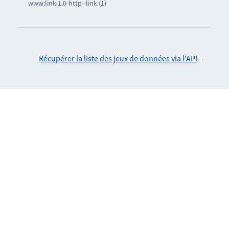
www:link-1.0-http--link (1)
Récupérer la liste des jeux de données via l'API
-