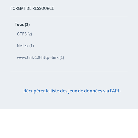
FORMAT DE RESSOURCE
Tous (2)
GTFS (2)
NeTEx (1)
www:link-1.0-http--link (1)
Récupérer la liste des jeux de données via l'API
-