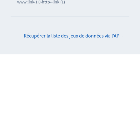
www:link-1.0-http--link (1)
Récupérer la liste des jeux de données via l'API
-