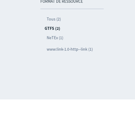
FORMAT DE RESSOURCE
Tous (2)
GTFS (2)
NeTEx (1)
www:link-1.0-http--link (1)