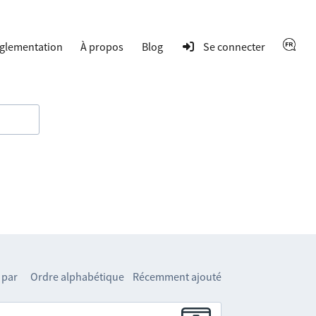
glementation
À propos
Blog
Se connecter
 par
Ordre alphabétique
Récemment ajouté