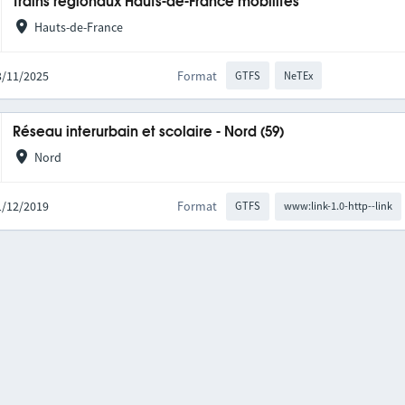
Trains régionaux Hauts-de-France mobilités
Hauts-de-France
03/11/2025
Format
GTFS
NeTEx
Réseau interurbain et scolaire - Nord (59)
Nord
01/12/2019
Format
GTFS
www:link-1.0-http--link