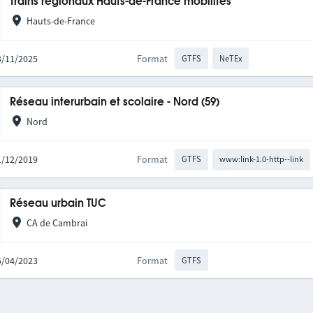
Trains régionaux Hauts-de-France mobilités
Hauts-de-France
03/11/2025
Format
GTFS
NeTEx
Réseau interurbain et scolaire - Nord (59)
Nord
01/12/2019
Format
GTFS
www:link-1.0-http--link
Réseau urbain TUC
CA de Cambrai
05/04/2023
Format
GTFS