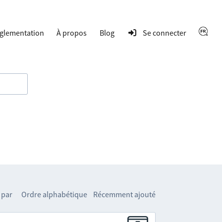
glementation
À propos
Blog
Se connecter
 par
Ordre alphabétique
Récemment ajouté