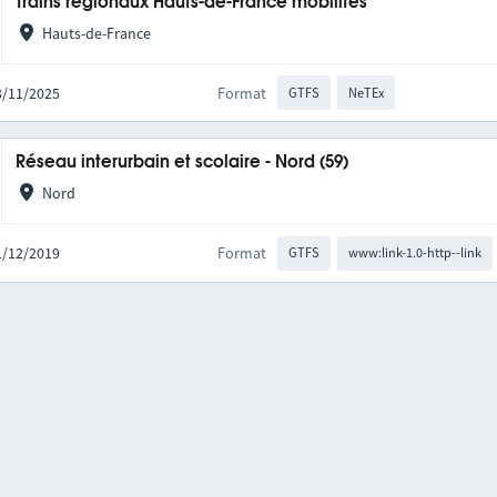
Trains régionaux Hauts-de-France mobilités
Hauts-de-France
03/11/2025
Format
GTFS
NeTEx
Réseau interurbain et scolaire - Nord (59)
Nord
01/12/2019
Format
GTFS
www:link-1.0-http--link