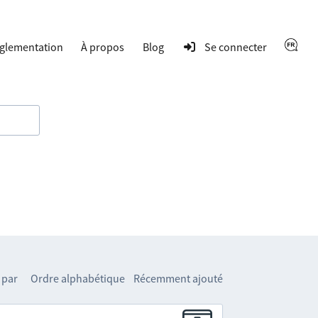
glementation
À propos
Blog
Se connecter
 par
Ordre alphabétique
Récemment ajouté