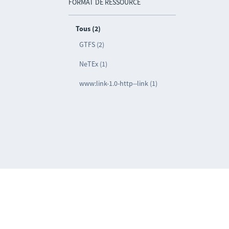
FORMAT DE RESSOURCE
Tous (2)
GTFS (2)
NeTEx (1)
www:link-1.0-http--link (1)