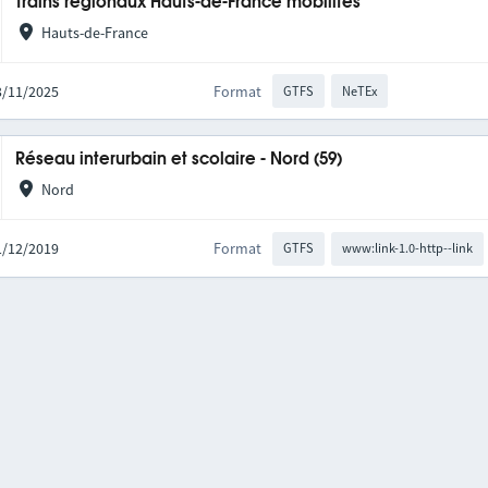
Trains régionaux Hauts-de-France mobilités
Hauts-de-France
03/11/2025
Format
GTFS
NeTEx
Réseau interurbain et scolaire - Nord (59)
Nord
01/12/2019
Format
GTFS
www:link-1.0-http--link