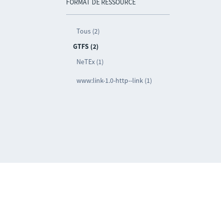
FORMAT DE RESSOURCE
Tous (2)
GTFS (2)
NeTEx (1)
www:link-1.0-http--link (1)