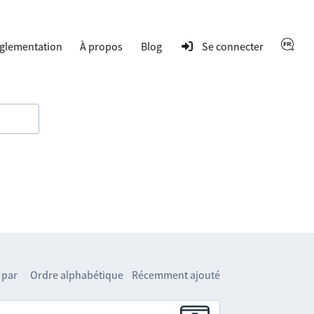
glementation
À propos
Blog
Se connecter
 par
Ordre alphabétique
Récemment ajouté