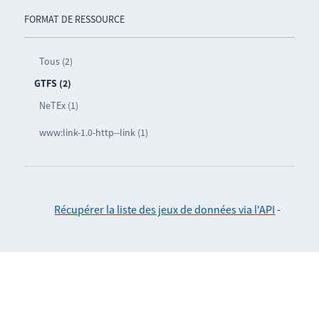
FORMAT DE RESSOURCE
Tous (2)
GTFS (2)
NeTEx (1)
www:link-1.0-http--link (1)
Récupérer la liste des jeux de données via l'API
-