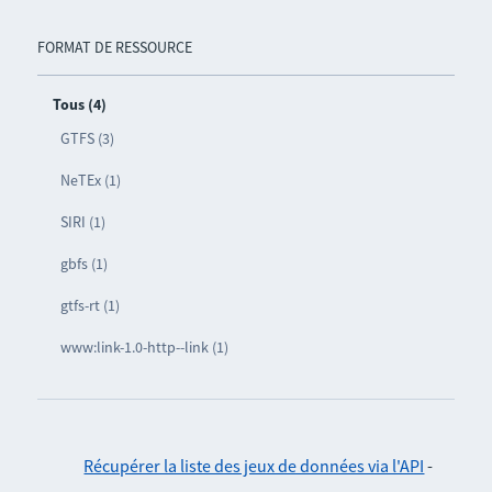
FORMAT DE RESSOURCE
Tous (4)
GTFS (3)
NeTEx (1)
SIRI (1)
gbfs (1)
gtfs-rt (1)
www:link-1.0-http--link (1)
Récupérer la liste des jeux de données via l'API
-