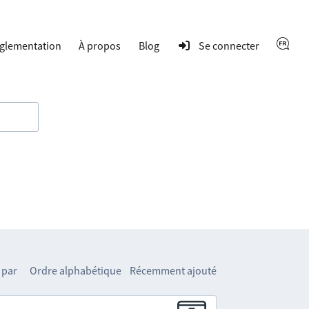
glementation
À propos
Blog
Se connecter
 par
Ordre alphabétique
Récemment ajouté