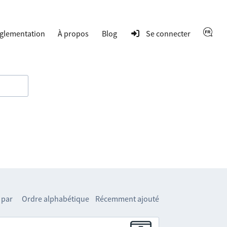
glementation
À propos
Blog
Se connecter
 par
Ordre alphabétique
Récemment ajouté