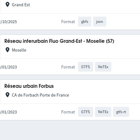
Grand Est
02/10/2025
Format
gbfs
json
Réseau interurbain Fluo Grand-Est - Moselle (57)
Moselle
03/01/2023
Format
GTFS
NeTEx
Réseau urbain Forbus
CA de Forbach Porte de France
03/01/2023
Format
GTFS
NeTEx
gtfs-rt