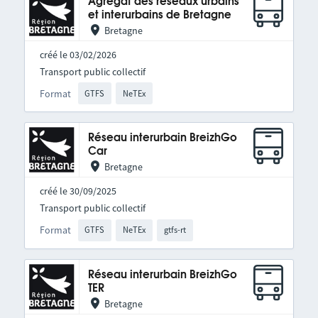
Agrégat des réseaux urbains
et interurbains de Bretagne
Bretagne
créé le 03/02/2026
Transport public collectif
Format
GTFS
NeTEx
Réseau interurbain BreizhGo
Car
Bretagne
créé le 30/09/2025
Transport public collectif
Format
GTFS
NeTEx
gtfs-rt
Réseau interurbain BreizhGo
TER
Bretagne