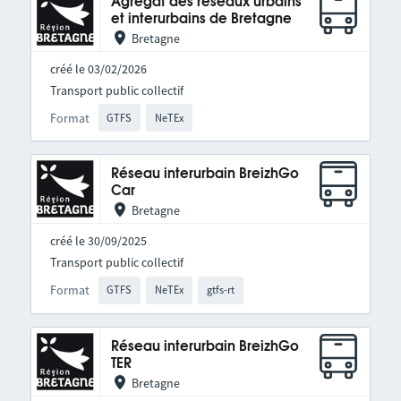
Agrégat des réseaux urbains
et interurbains de Bretagne
Bretagne
créé le 03/02/2026
Transport public collectif
Format
GTFS
NeTEx
Réseau interurbain BreizhGo
Car
Bretagne
créé le 30/09/2025
Transport public collectif
Format
GTFS
NeTEx
gtfs-rt
Réseau interurbain BreizhGo
TER
Bretagne