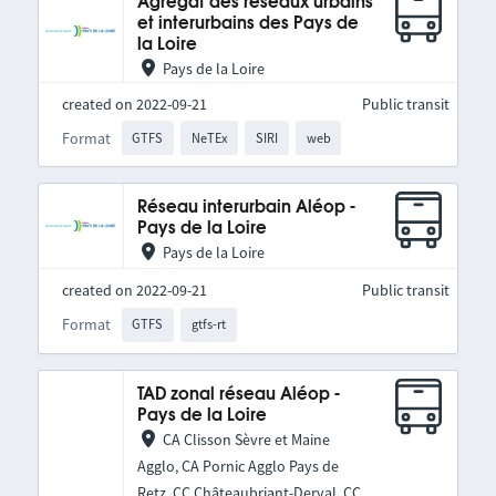
Agrégat des réseaux urbains
et interurbains des Pays de
la Loire
Pays de la Loire
created on 2022-09-21
Public transit
Format
GTFS
NeTEx
SIRI
web
Réseau interurbain Aléop -
Pays de la Loire
Pays de la Loire
created on 2022-09-21
Public transit
Format
GTFS
gtfs-rt
TAD zonal réseau Aléop -
Pays de la Loire
CA Clisson Sèvre et Maine
Agglo, CA Pornic Agglo Pays de
Retz, CC Châteaubriant-Derval, CC