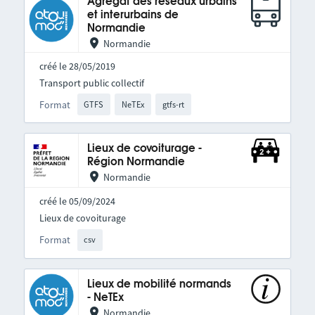
Agrégat des réseaux urbains
et interurbains de
Normandie
Normandie
créé le 28/05/2019
Transport public collectif
Format
GTFS
NeTEx
gtfs-rt
Lieux de covoiturage -
Région Normandie
Normandie
créé le 05/09/2024
Lieux de covoiturage
Format
csv
Lieux de mobilité normands
- NeTEx
Normandie