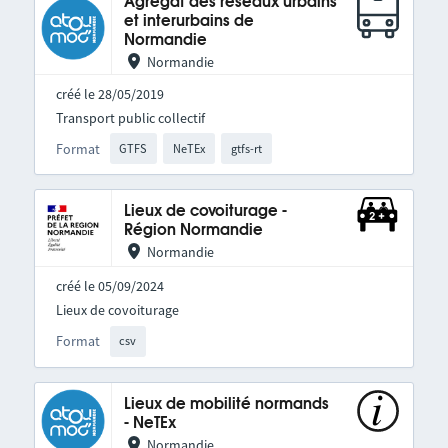
Agrégat des réseaux urbains
et interurbains de
Normandie
Normandie
créé le 28/05/2019
Transport public collectif
Format
GTFS
NeTEx
gtfs-rt
Lieux de covoiturage -
Région Normandie
Normandie
créé le 05/09/2024
Lieux de covoiturage
Format
csv
Lieux de mobilité normands
- NeTEx
Normandie