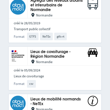
Agrégat des réseaux urbains
et interurbains de
Normandie
Normandie
créé le 28/05/2019
Transport public collectif
Format
GTFS
NeTEx
gtfs-rt
Lieux de covoiturage -
Région Normandie
Normandie
créé le 05/09/2024
Lieux de covoiturage
Format
csv
Lieux de mobilité normands
- NeTEx
Normandie