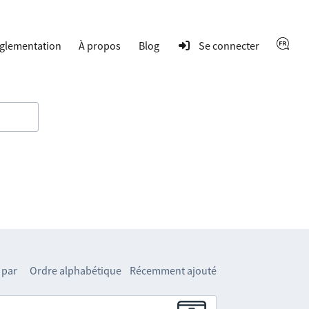
glementation
À propos
Blog
Se connecter
 par
Ordre alphabétique
Récemment ajouté