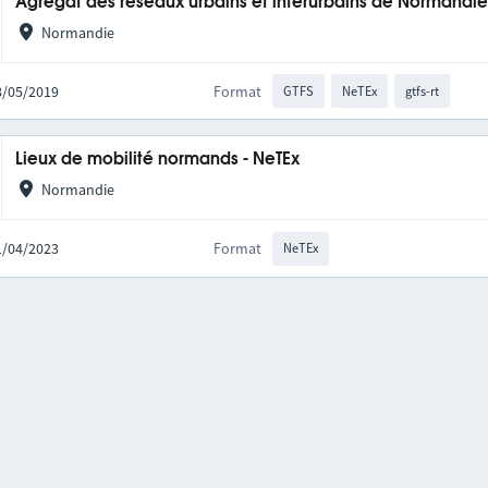
Agrégat des réseaux urbains et interurbains de Normandi
Normandie
28/05/2019
Format
GTFS
NeTEx
gtfs-rt
Lieux de mobilité normands - NeTEx
Normandie
11/04/2023
Format
NeTEx