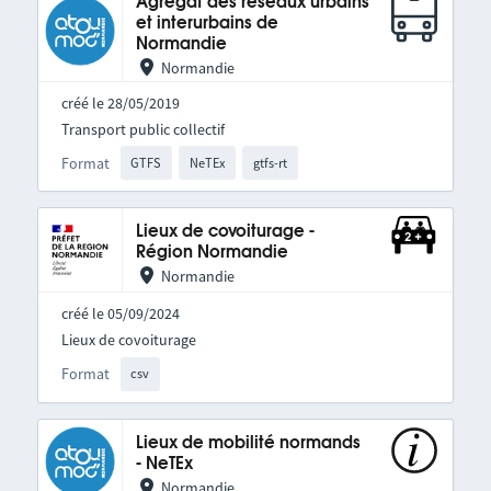
Agrégat des réseaux urbains
et interurbains de
Normandie
Normandie
créé le 28/05/2019
Transport public collectif
Format
GTFS
NeTEx
gtfs-rt
Lieux de covoiturage -
Région Normandie
Normandie
créé le 05/09/2024
Lieux de covoiturage
Format
csv
Lieux de mobilité normands
- NeTEx
Normandie