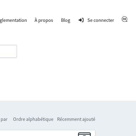
glementation
À propos
Blog
Se connecter
 par
Ordre alphabétique
Récemment ajouté