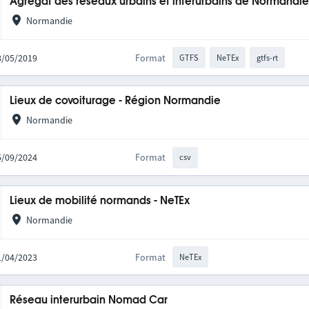
Agrégat des réseaux urbains et interurbains de Normandi
Normandie
28/05/2019
Format
GTFS
NeTEx
gtfs-rt
Lieux de covoiturage - Région Normandie
Normandie
05/09/2024
Format
csv
Lieux de mobilité normands - NeTEx
Normandie
11/04/2023
Format
NeTEx
Réseau interurbain Nomad Car