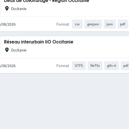
Lieux de covoiturage - Région Occitanie
Occitanie
06/08/2026
Format
csv
geojson
json
pdf
Réseau interurbain liO Occitanie
Occitanie
06/08/2026
Format
GTFS
NeTEx
gtfs-rt
pdf